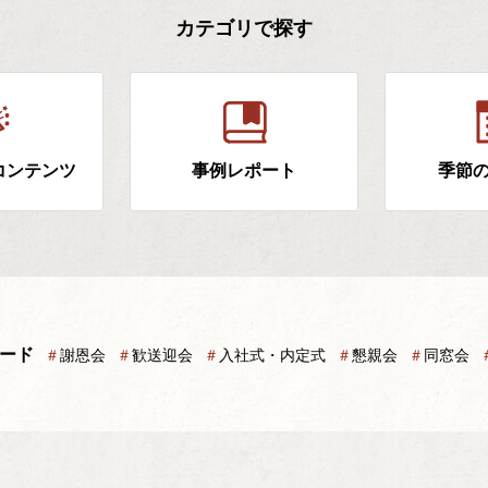
カテゴリで探す
コンテンツ
事例レポート
季節
ード
＃
謝恩会
＃
歓送迎会
＃
入社式・内定式
＃
懇親会
＃
同窓会