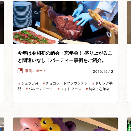
今年は令和初の納会・忘年会！ 盛り上がるこ
と間違いなし！パーティー事例をご紹介。
2019.12.12
事例レポート
＃
シェフLive
＃
チョコレートファウンテン
＃
ドリンク手
配
＃
バルーンアート
＃
フォトブース
＃
納会・忘年会