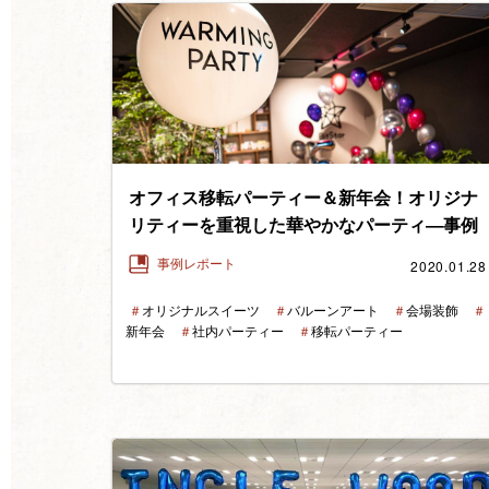
オフィス移転パーティー＆新年会！オリジナ
リティーを重視した華やかなパーティ―事例
2020.01.28
事例レポート
＃
オリジナルスイーツ
＃
バルーンアート
＃
会場装飾
＃
新年会
＃
社内パーティー
＃
移転パーティー