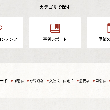
カテゴリで探す
コンテンツ
事例レポート
季節
ード
＃
謝恩会
＃
歓送迎会
＃
入社式・内定式
＃
懇親会
＃
同窓会