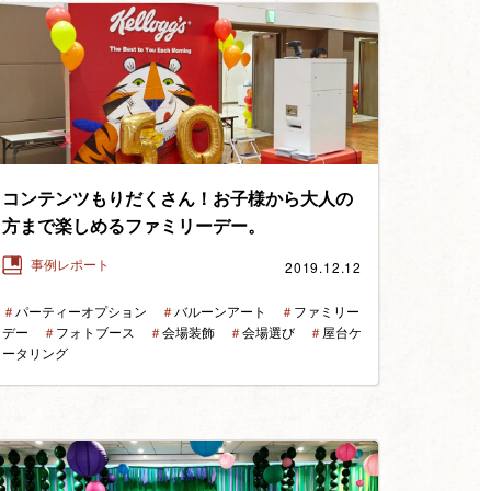
コンテンツもりだくさん！お子様から大人の
方まで楽しめるファミリーデー。
2019.12.12
事例レポート
＃
パーティーオプション
＃
バルーンアート
＃
ファミリー
デー
＃
フォトブース
＃
会場装飾
＃
会場選び
＃
屋台ケ
ータリング