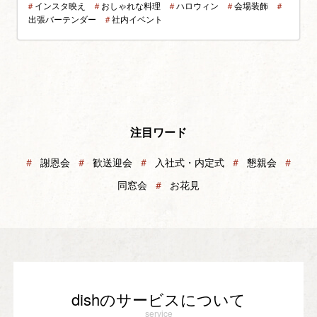
＃
インスタ映え
＃
おしゃれな料理
＃
ハロウィン
＃
会場装飾
＃
出張バーテンダー
＃
社内イベント
注目ワード
＃
謝恩会
＃
歓送迎会
＃
入社式・内定式
＃
懇親会
＃
同窓会
＃
お花見
dishのサービスについて
service