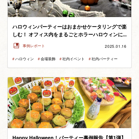
ハロウィンパーティーはおまかせケータリングで楽
しむ！ オフィス内をまるごとホラーハロウィンに...
2025.01.16
事例レポート
＃
ハロウィン
＃
会場装飾
＃
社内イベント
＃
社内パーティー
Happy Halloween！パーティー事例報告【第1弾】