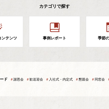
カテゴリで探す
コンテンツ
事例レポート
季節
ード
＃
謝恩会
＃
歓送迎会
＃
入社式・内定式
＃
懇親会
＃
同窓会