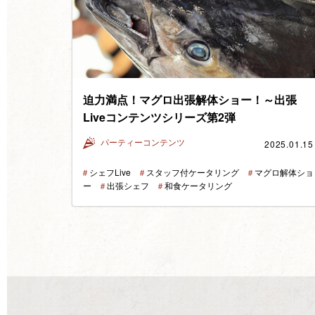
迫力満点！マグロ出張解体ショー！～出張
Liveコンテンツシリーズ第2弾
2025.01.15
パーティーコンテンツ
＃
シェフLive
＃
スタッフ付ケータリング
＃
マグロ解体ショ
ー
＃
出張シェフ
＃
和食ケータリング