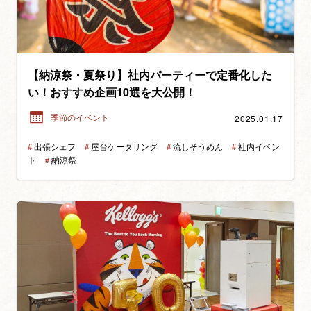
【納涼祭・夏祭り】社内パーティーで定番化した
い！おすすめ企画10選を大公開！
2025.01.17
季節のイベント
＃
出張シェフ
＃
屋台ケータリング
＃
流しそうめん
＃
社内イベン
ト
＃
納涼祭