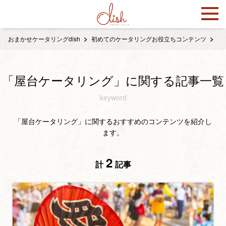
おまかせケータリングdish
初めてのケータリングお役立ちコンテンツ
「
「屋台ケータリング」に関する記事一覧
keyword
「屋台ケータリング」に関するおすすめのコンテンツを紹介し
ます。
2
計
記事