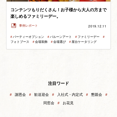
コンテンツもりだくさん！お子様から大人の方まで
楽しめるファミリーデー。
2019.12.11
事例レポート
＃
パーティーオプション
＃
バルーンアート
＃
ファミリーデー
＃
フォトブース
＃
会場装飾
＃
会場選び
＃
屋台ケータリング
注目ワード
＃
謝恩会
＃
歓送迎会
＃
入社式・内定式
＃
懇親会
＃
同窓会
＃
お花見