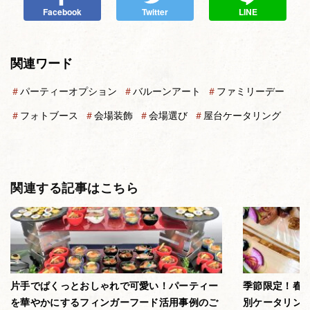
Facebook
Twitter
LINE
関連ワード
＃
パーティーオプション
＃
バルーンアート
＃
ファミリーデー
＃
フォトブース
＃
会場装飾
＃
会場選び
＃
屋台ケータリング
関連する記事はこちら
片手でぱくっとおしゃれで可愛い！パーティー
季節限定！春
を華やかにするフィンガーフード活用事例のご
別ケータリン