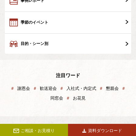
事例レポート
季節のイベント
目的・シーン別
注目ワード
＃
謝恩会
＃
歓送迎会
＃
入社式・内定式
＃
懇親会
＃
同窓会
＃
お花見
ご相談・お見積り
資料ダウンロード