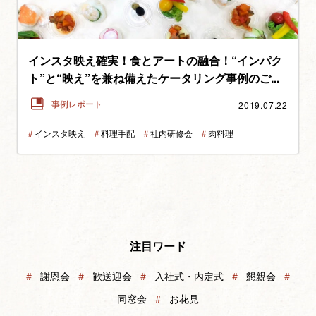
インスタ映え確実！食とアートの融合！“インパク
ト”と“映え”を兼ね備えたケータリング事例のご...
2019.07.22
事例レポート
＃
インスタ映え
＃
料理手配
＃
社内研修会
＃
肉料理
注目ワード
＃
謝恩会
＃
歓送迎会
＃
入社式・内定式
＃
懇親会
＃
同窓会
＃
お花見