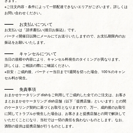
きます。
※ご注文内容・条件によって一部配達できないエリアがございます。詳しくは
お問い合わせください。
お支払いについて
お支払いは「請求書払い(後日お振込)」です。
パーティ開催日以降にメールにてお送りいたしますので、お支払期限内のお
振込をお願いいたします。
キャンセルについて
当日の規模や内容により、キャンセル料発生のタイミングが異なります。
詳しくは、ご相談の際にご確認ください。
※目安：ご成約後、パーティー当日まで1週間を切った場合、100％のキャン
セル料が発生。
免責事項
おまかせケータリング dishをご利用してご成約した全てのご注文は、お客さ
まとおまかせケータリング dish店舗（以下「提携店舗」といいます）との間
のケータリング契約に基づくお取引となりますので、万一、成約後のお取引
に関してトラブルが発生した場合は、お客さまと提携店舗との間で解決して
いただくことになり、当社では一切の責任を負わないものとします。なお、
酒類の提供は提携店舗が行うものとします。