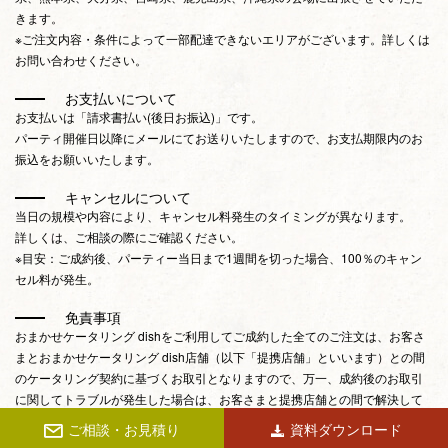
きます。
※ご注文内容・条件によって一部配達できないエリアがございます。詳しくは
お問い合わせください。
お支払いについて
お支払いは「請求書払い(後日お振込)」です。
パーティ開催日以降にメールにてお送りいたしますので、お支払期限内のお
振込をお願いいたします。
キャンセルについて
当日の規模や内容により、キャンセル料発生のタイミングが異なります。
詳しくは、ご相談の際にご確認ください。
※目安：ご成約後、パーティー当日まで1週間を切った場合、100％のキャン
セル料が発生。
免責事項
おまかせケータリング dishをご利用してご成約した全てのご注文は、お客さ
まとおまかせケータリング dish店舗（以下「提携店舗」といいます）との間
のケータリング契約に基づくお取引となりますので、万一、成約後のお取引
に関してトラブルが発生した場合は、お客さまと提携店舗との間で解決して
いただくことになり、当社では一切の責任を負わないものとします。なお、
ご相談・お見積り
資料ダウンロード
酒類の提供は提携店舗が行うものとします。