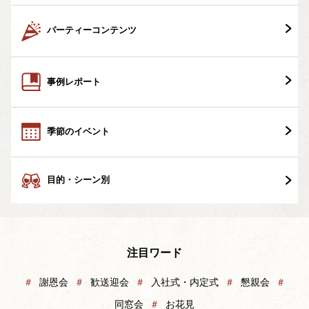
パーティーコンテンツ
事例レポート
季節のイベント
目的・シーン別
注目ワード
＃
謝恩会
＃
歓送迎会
＃
入社式・内定式
＃
懇親会
＃
同窓会
＃
お花見