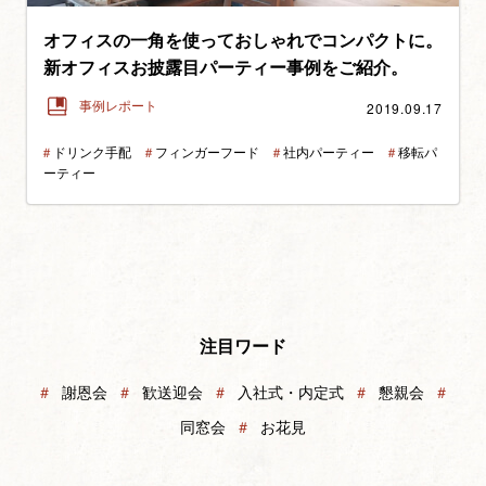
オフィスの一角を使っておしゃれでコンパクトに。
新オフィスお披露目パーティー事例をご紹介。
2019.09.17
事例レポート
＃
ドリンク手配
＃
フィンガーフード
＃
社内パーティー
＃
移転パ
ーティー
注目ワード
＃
謝恩会
＃
歓送迎会
＃
入社式・内定式
＃
懇親会
＃
同窓会
＃
お花見