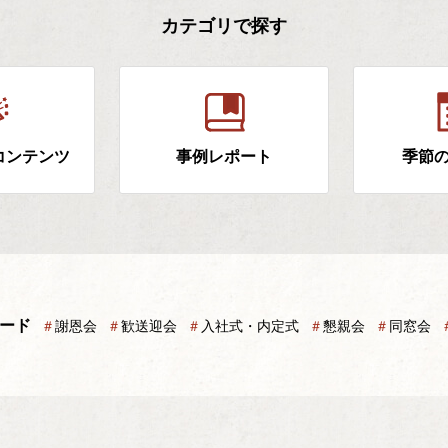
カテゴリで探す
コンテンツ
事例レポート
季節
ード
＃
謝恩会
＃
歓送迎会
＃
入社式・内定式
＃
懇親会
＃
同窓会