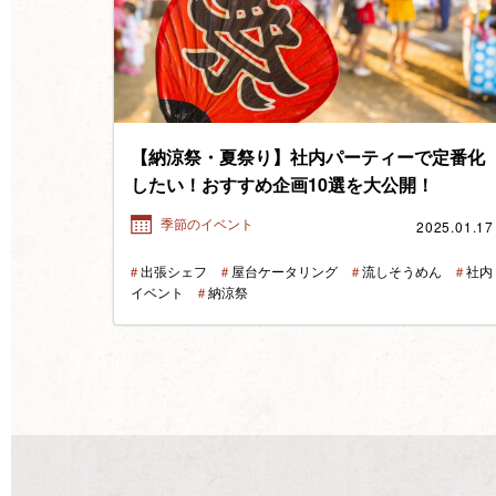
【納涼祭・夏祭り】社内パーティーで定番化
したい！おすすめ企画10選を大公開！
2025.01.17
季節のイベント
＃
出張シェフ
＃
屋台ケータリング
＃
流しそうめん
＃
社内
イベント
＃
納涼祭