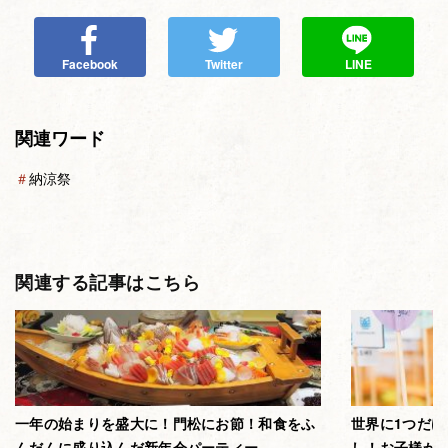
Facebook
Twitter
LINE
関連ワード
＃
納涼祭
関連する記事はこちら
一年の始まりを盛大に！門松にお節！和食をふ
世界に1つだけ
んだんに盛り込んだ新年会パーティー
し！お子様か