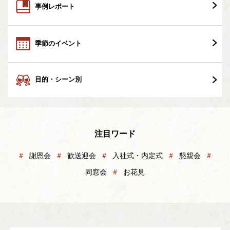
事例レポート
季節のイベント
目的・シーン別
注目ワード
＃
謝恩会
＃
歓送迎会
＃
入社式・内定式
＃
懇親会
＃
同窓会
＃
お花見