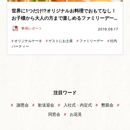
世界に1つだけ!?オリジナルお料理でおもてなし！
お子様から大人の方まで楽しめるファミリーデー...
2019.09.17
事例レポート
＃
オリジナルケーキ
＃
ゲストにお土産
＃
ファミリーデー
＃
社内
パーティー
注目ワード
＃
謝恩会
＃
歓送迎会
＃
入社式・内定式
＃
懇親会
＃
同窓会
＃
お花見