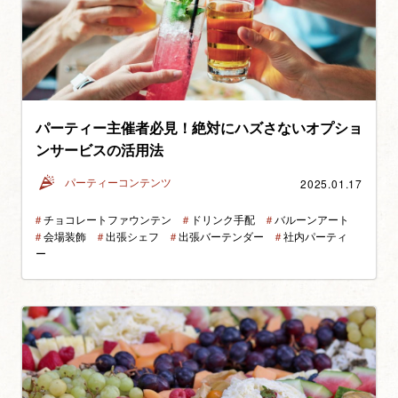
パーティー主催者必見！絶対にハズさないオプショ
ンサービスの活用法
2025.01.17
パーティーコンテンツ
＃
チョコレートファウンテン
＃
ドリンク手配
＃
バルーンアート
＃
会場装飾
＃
出張シェフ
＃
出張バーテンダー
＃
社内パーティ
ー