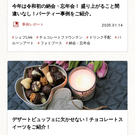
今年は令和初の納会・忘年会！ 盛り上がること間
違いなし！パーティー事例をご紹介。
2025.01.14
事例レポート
＃
シェフLive
＃
チョコレートファウンテン
＃
ドリンク手配
＃
バ
ルーンアート
＃
フォトブース
＃
納会・忘年会
デザートビュッフェに欠かせない！チョコレートス
イーツをご紹介！