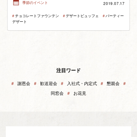
2019.07.17
季節のイベント
＃
チョコレートファウンテン
＃
デザートビュッフェ
＃
パーティー
デザート
注目ワード
＃
謝恩会
＃
歓送迎会
＃
入社式・内定式
＃
懇親会
＃
同窓会
＃
お花見