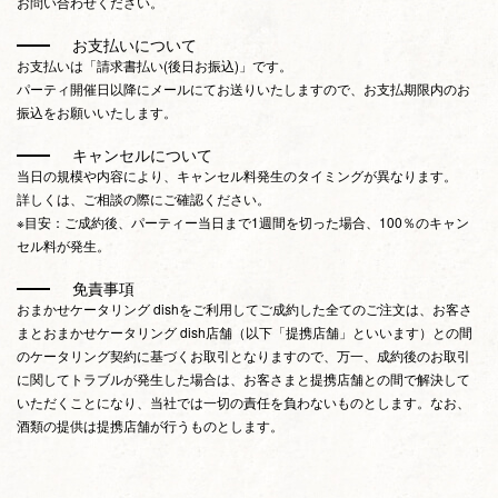
お問い合わせください。
お支払いについて
お支払いは「請求書払い(後日お振込)」です。
パーティ開催日以降にメールにてお送りいたしますので、お支払期限内のお
振込をお願いいたします。
キャンセルについて
当日の規模や内容により、キャンセル料発生のタイミングが異なります。
詳しくは、ご相談の際にご確認ください。
※目安：ご成約後、パーティー当日まで1週間を切った場合、100％のキャン
セル料が発生。
免責事項
おまかせケータリング dishをご利用してご成約した全てのご注文は、お客さ
まとおまかせケータリング dish店舗（以下「提携店舗」といいます）との間
のケータリング契約に基づくお取引となりますので、万一、成約後のお取引
に関してトラブルが発生した場合は、お客さまと提携店舗との間で解決して
いただくことになり、当社では一切の責任を負わないものとします。なお、
酒類の提供は提携店舗が行うものとします。