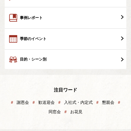
事例レポート
季節のイベント
目的・シーン別
注目ワード
＃
謝恩会
＃
歓送迎会
＃
入社式・内定式
＃
懇親会
＃
同窓会
＃
お花見