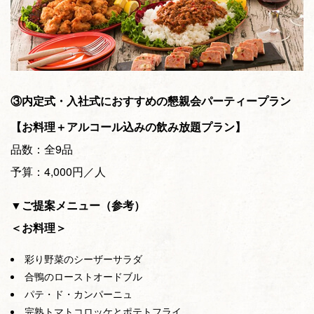
③内定式・入社式におすすめの懇親会パーティープラン
【お料理＋アルコール込みの飲み放題プラン】
品数：全9品
予算：4,000円／人
▼ご提案メニュー（参考）
＜お料理＞
彩り野菜のシーザーサラダ
合鴨のローストオードブル
パテ・ド・カンパーニュ
完熟トマトコロッケとポテトフライ