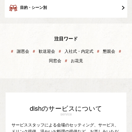
目的・シーン別
注目ワード
＃
謝恩会
＃
歓送迎会
＃
入社式・内定式
＃
懇親会
＃
同窓会
＃
お花見
dishのサービスについて
service
サービススタッフによる会場のセッティング、サービス、
ドリンク提供、温かいお料理の提供など、お楽しみいただ