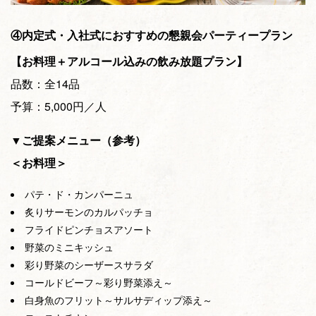
④内定式・入社式におすすめの懇親会パーティープラン
【お料理＋アルコール込みの飲み放題プラン】
品数：全14品
予算：5,000円／人
▼ご提案メニュー（参考）
＜お料理＞
パテ・ド・カンパーニュ
炙りサーモンのカルパッチョ
フライドピンチョスアソート
野菜のミニキッシュ
彩り野菜のシーザースサラダ
コールドビーフ～彩り野菜添え～
白身魚のフリット～サルサディップ添え～