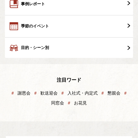
事例レポート
季節のイベント
目的・シーン別
注目ワード
＃
謝恩会
＃
歓送迎会
＃
入社式・内定式
＃
懇親会
＃
同窓会
＃
お花見