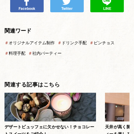
Facebook
Twitter
LINE
関連ワード
＃
オリジナルアイテム制作
＃
ドリンク手配
＃
ピンチョス
＃
料理手配
＃
社内パーティー
関連する記事はこちら
デザートビュッフェに欠かせない！チョコレー
天井が高く開
トスイーツをご紹介！
ィーを楽しみ