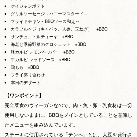
ケイジャンポテト
グリルソーセージ～ハニーマスタード～
フライドチキン～BBQソース和え～
カラフルベジ（キャベツ、人参、玉ねぎ） ※BBQ
サンチュ、トルティーヤ ※BBQ
海老と季節野菜のクロシェット ※BBQ
豚カルビ レモンペッパー ※BBQ
牛カルビ レッドソース ※BBQ
鶏もも ※BBQ
フライ盛り合わせ
本日のデザート
【ワンポイント】
完全菜食のヴィーガンなので、肉・魚・卵・乳食材は一切
使用しないままに、BBQをメインとしていることを意識し
たメニューを組み込んでいます。
ステーキに使用されている「テンペ」とは、大豆を発行さ