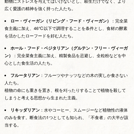
動物にストレスを与えてはいけないとし、殺生だけでなく、より
広く愛護の精神を強く持った人たち。
ロー・ヴィーガン（リビング・フード・ヴィーガン）
：完全菜
食主義に加え、46℃以下で調理することを条件とし、食材の酵素
を活かしたローフードを好む人たち。
ホール・フード・ベジタリアン（グルテン・フリー・ヴィーガ
ン）
：完全菜食主義に加え、精製食品を忌避し、全粒粉などを中
心とした食生活の人たち。
フルータリアン
：フルーツやナッツなどの木の実しか食さない
人たち。
植物の命にも重きを置き、根を刈ったりすることで植物を殺して
しまうと考える思想から生まれた主義。
リキッダリアン
：水やコーヒー、スムージーなど植物性の液体
のみを食す。断食法の1つとしても知られ、「不食者」の大半が該
当する。