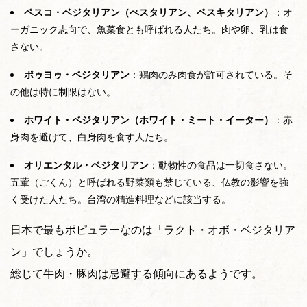
ペスコ・ベジタリアン（ぺスタリアン、ペスキタリアン）
：オ
ーガニック志向で、魚菜食とも呼ばれる人たち。肉や卵、乳は食
さない。
ポゥヨゥ・ベジタリアン
：鶏肉のみ肉食が許可されている。そ
の他は特に制限はない。
ホワイト・ベジタリアン（ホワイト・ミート・イーター）
：赤
身肉を避けて、白身肉を食す人たち。
オリエンタル・ベジタリアン
：動物性の食品は一切食さない。
五葷（ごくん）と呼ばれる野菜類も禁じている、仏教の影響を強
く受けた人たち。台湾の精進料理などに該当する。
日本で最もポピュラーなのは「ラクト・オボ・ベジタリア
ン」でしょうか。
総じて牛肉・豚肉は忌避する傾向にあるようです。