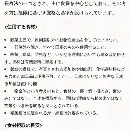
長寿法の一つとされ、主に食養を中心としており、その考
え方は陰陽に基づき厳格な基準が設けられています。
<使用する食材>
穀菜主義で、原則魚以外の動物性食品を食してはいけない。
一部例外を除き、すべて国産のものを使用すること。
殺菌、除草、防虫など、いかなる理由においても農薬は使用せ
ず、肥料は有機肥料に限定する。
製造の過程で、有害とされる添加物や抽出剤、化学調味料など
を含めた加工品は使用不可。ただし、天然にがりなど無害な天然
添加物は使用可能。
一物全体という考えのもと、食材の一部（例：根のみ、葉の
み）ではなく、全体を摂取する。同様の理由から精製米ではなく
玄米やつき米を取ると良いとされている。
精製糖は忌避されるが、黒糖は許容されている。
<食材摂取の目安>