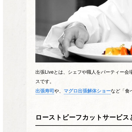
出張Liveとは、シェフや職人をパーティー
スです。
出張寿司
や、
マグロ出張解体ショー
など「食
ローストビーフカットサービス