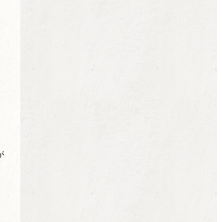
。
。
、
が