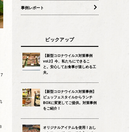
事例レポート
ピックアップ
【新型コロナウイルス対策事例
vol.2】今、私たちにできるこ
と。安心してお食事が楽しめる工
夫。
.7
【新型コロナウイルス対策事例】
ビュッフェスタイルからランチ
れ
BOXに変更してご提供。対策事例
をご紹介！
ョ
オリジナルアイテムを使用！おし