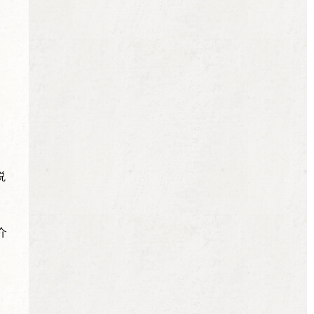
、
説
介