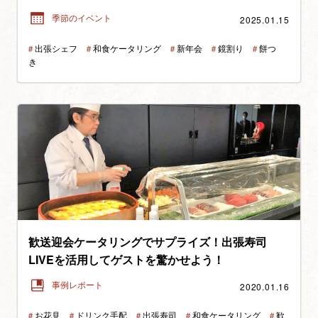
2025.01.15
季節のイベント
＃
出張シェフ
＃
和食ケータリング
＃
新年会
＃
鏡割り
＃
餅つ
き
歓送迎会ケータリングでサプライズ！出張寿司
LIVEを活用してゲストを驚かせよう！
2020.01.16
事例レポート
＃
お花見
＃
ドリンク手配
＃
出張寿司
＃
和食ケータリング
＃
歓