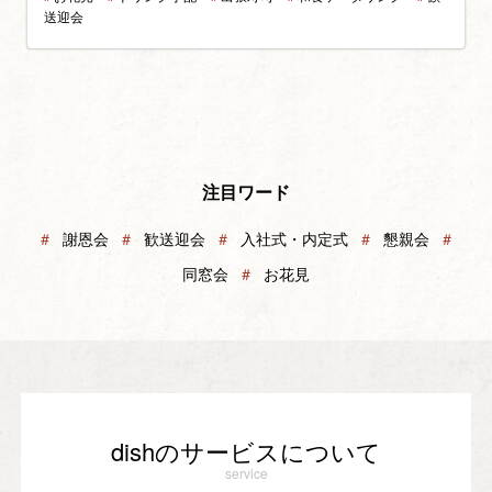
送迎会
注目ワード
＃
謝恩会
＃
歓送迎会
＃
入社式・内定式
＃
懇親会
＃
同窓会
＃
お花見
dishのサービスについて
service