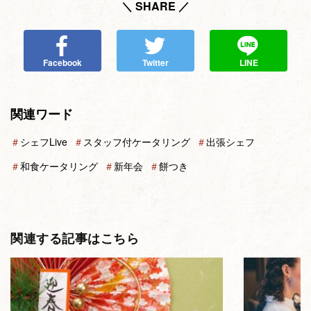
＼ SHARE ／
Facebook
Twitter
LINE
関連ワード
＃
シェフLive
＃
スタッフ付ケータリング
＃
出張シェフ
＃
和食ケータリング
＃
新年会
＃
餅つき
関連する記事はこちら