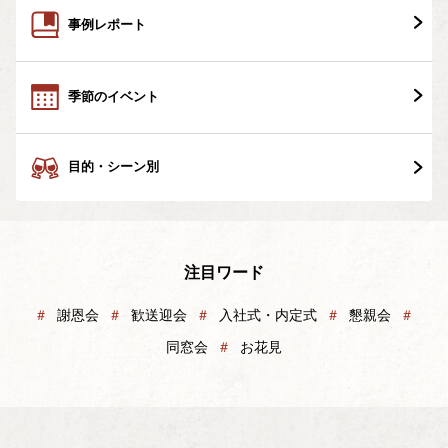
事例レポート
季節のイベント
目的・シーン別
注目ワード
＃
謝恩会
＃
歓送迎会
＃
入社式・内定式
＃
懇親会
＃
同窓会
＃
お花見