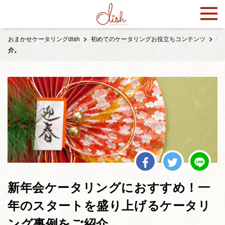
おまかせケータリングdish
初めてのケータリングお役立ちコンテンツ
季
介。
新年会ケータリングにおすすめ！一
年のスタートを盛り上げるケータリ
ング事例をご紹介。