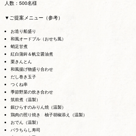
人数：500名様
▼ご提案メニュー（参考）
お造り船盛り
和風オードブル（おせち風）
蛸足甘煮
紅白蒲鉾＆帆立醤油煮
栗きんとん
和風揚げ物盛り合わせ
だし巻き玉子
つくね串
季節野菜の炊き合わせ
筑前煮（温製）
銀ひらすのみりん焼（温製）
鶏肉の照り焼き 柚子胡椒添え（温製）
おでん（温製）
バラちらし寿司