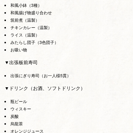
和風小鉢（3種）
和風揚げ物盛り合わせ
筑前煮（温製）
チキンカレー（温製）
ライス（温製）
みたらし団子（3色団子）
お吸い物
▼出張板前寿司
出張にぎり寿司（お一人様5貫）
▼ドリンク（お酒、ソフトドリンク）
瓶ビール
ウィスキー
炭酸
烏龍茶
オレンジジュース