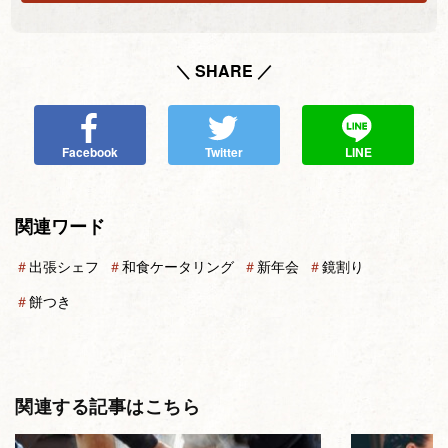
＼ SHARE ／
Facebook
Twitter
LINE
関連ワード
＃
出張シェフ
＃
和食ケータリング
＃
新年会
＃
鏡割り
＃
餅つき
関連する記事はこちら