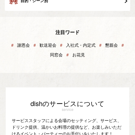
目的・シーン別
注目ワード
＃
謝恩会
＃
歓送迎会
＃
入社式・内定式
＃
懇親会
＃
同窓会
＃
お花見
dishのサービスについて
service
サービススタッフによる会場のセッティング、サービス、
ドリンク提供、温かいお料理の提供など、お楽しみいただ
けるイベント・パーティーのお手伝いをいたします！