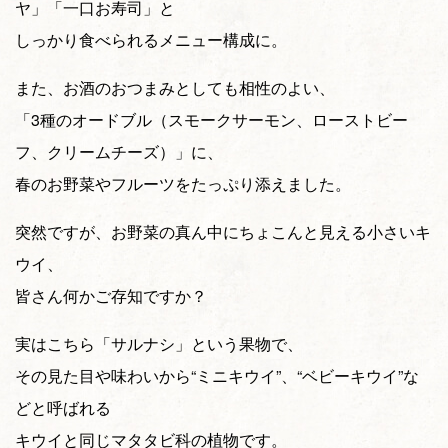
ヤ」「一口お寿司」と
しっかり食べられるメニュー構成に。
また、お酒のおつまみとしても相性のよい、
「3種のオードブル（スモークサーモン、ローストビー
フ、クリームチーズ）」に、
春のお野菜やフルーツをたっぷり添えました。
突然ですが、お野菜の真ん中にちょこんと見える小さいキ
ウイ、
皆さん何かご存知ですか？
実はこちら「サルナシ」という果物で、
その見た目や味わいから“ミニキウイ”、“ベビーキウイ”な
どと呼ばれる
キウイと同じマタタビ科の植物です。