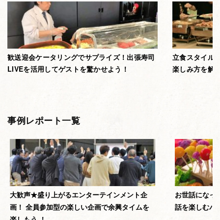
歓送迎会ケータリングでサプライズ！出張寿司
立食スタイル
LIVEを活用してゲストを驚かせよう！
楽しみ方を解
事例レポート一覧
大歓声★盛り上がるエンターテインメント企
お世話になっ
画！ 全員参加型の楽しい企画で余興タイムを
話を楽しむパ
楽しもう ！