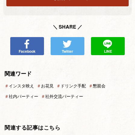
＼ SHARE ／
Facebook
Twitter
LINE
関連ワード
＃
インスタ映え
＃
お花見
＃
ドリンク手配
＃
懇親会
＃
社内パーティー
＃
社外交流パーティー
関連する記事はこちら