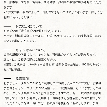
県、熊本県、大分県、宮崎県、鹿児島県、沖縄県の会場に出張させていただ
きます。
※ご注文内容・条件によって一部配達できないエリアがございます。詳しくは
お問い合わせください。
お支払いについて
お支払いは「請求書払い(後日お振込)」です。
パーティ開催日以降にメールにてお送りいたしますので、お支払期限内のお
振込をお願いいたします。
キャンセルについて
当日の規模や内容により、キャンセル料発生のタイミングが異なります。
詳しくは、ご相談の際にご確認ください。
※目安：ご成約後、パーティー当日まで1週間を切った場合、100％のキャン
セル料が発生。
免責事項
おまかせケータリング dishをご利用してご成約した全てのご注文は、お客さ
まとおまかせケータリング dish店舗（以下「提携店舗」といいます）との間
のケータリング契約に基づくお取引となりますので、万一、成約後のお取引
に関してトラブルが発生した場合は、お客さまと提携店舗との間で解決して
いただくことになり、当社では一切の責任を負わないものとします。なお、