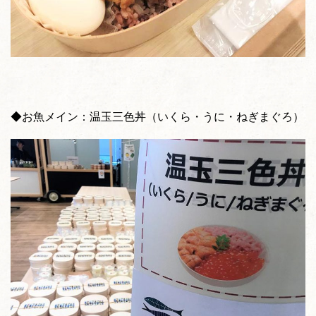
◆お魚メイン：温玉三色丼（いくら・うに・ねぎまぐろ）