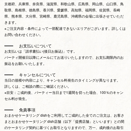
京都府、兵庫県、奈良県、滋賀県、和歌山県、広島県、岡山県、山口県、鳥
取県、島根県、徳島県、香川県、愛媛県、高知県、福岡県、佐賀県、長崎
県、熊本県、大分県、宮崎県、鹿児島県、沖縄県の会場に出張させていただ
きます。
※ご注文内容・条件によって一部配達できないエリアがございます。詳しくは
お問い合わせください。
お支払いについて
お支払いは「請求書払い(後日お振込)」です。
パーティ開催日以降にメールにてお送りいたしますので、お支払期限内のお
振込をお願いいたします。
キャンセルについて
当日の規模や内容により、キャンセル料発生のタイミングが異なります。
詳しくは、ご相談の際にご確認ください。
※目安：ご成約後、パーティー当日まで1週間を切った場合、100％のキャン
セル料が発生。
免責事項
おまかせケータリング dishをご利用してご成約した全てのご注文は、お客さ
まとおまかせケータリング dish店舗（以下「提携店舗」といいます）との間
のケータリング契約に基づくお取引となりますので、万一、成約後のお取引