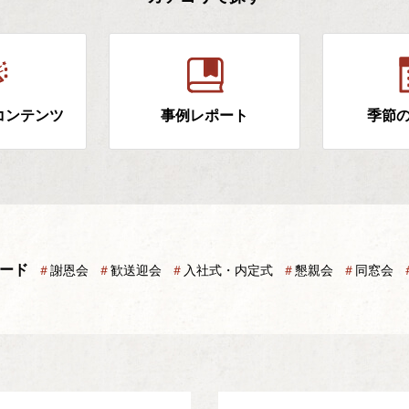
コンテンツ
事例レポート
季節
ード
＃
謝恩会
＃
歓送迎会
＃
入社式・内定式
＃
懇親会
＃
同窓会