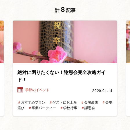
8
計
記事
絶対に困りたくない！謝恩会完全攻略ガイ
ド！
2020.01.14
季節のイベント
＃
おすすめプラン
＃
ゲストにお土産
＃
会場装飾
＃
会場
選び
＃
卒業パーティー
＃
学校行事
＃
謝恩会