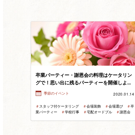
卒業パーティー・謝恩会の料理はケータリン
グで！思い出に残るパーティーを開催しよ...
2020.01.14
季節のイベント
＃
スタッフ付ケータリング
＃
会場装飾
＃
会場選び
＃
卒
業パーティー
＃
学校行事
＃
宅配オードブル
＃
謝恩会