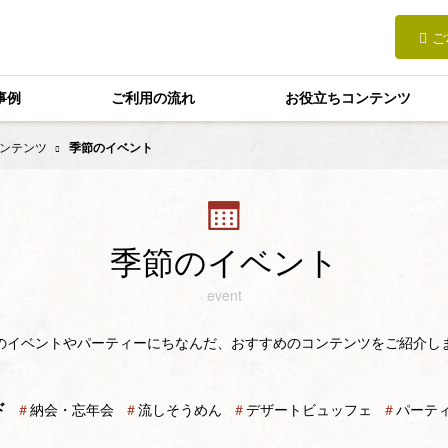
ご
事例
ご利用の流れ
お役立ちコンテンツ
ンテンツ
季節のイベント
季節のイベント
event
のイベントやパーティーにちなんだ、おすすめのコンテンツをご紹介し
ド
＃
納会・忘年会
＃
流しそうめん
＃
デザートビュッフェ
＃
パーテ