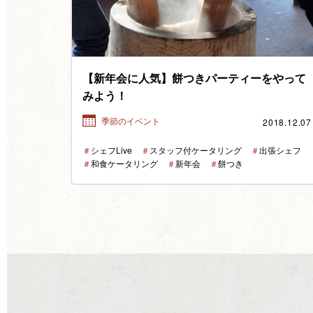
【新年会に人気】餅つきパーティーをやって
みよう！
2018.12.07
季節のイベント
＃
シェフLive
＃
スタッフ付ケータリング
＃
出張シェフ
＃
和食ケータリング
＃
新年会
＃
餅つき