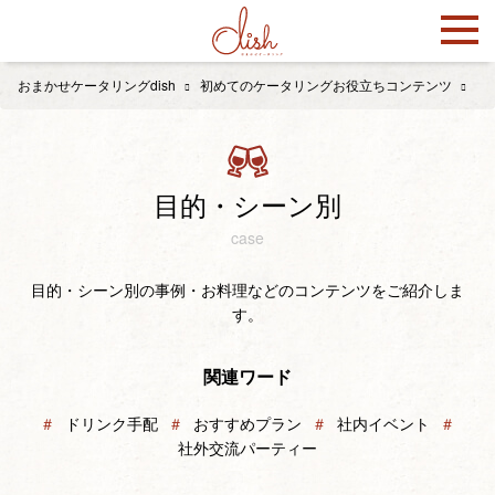
おまかせケータリングdish
初めてのケータリングお役立ちコンテンツ
目
目的・シーン別
case
目的・シーン別の事例・お料理などのコンテンツをご紹介しま
す。
関連ワード
＃
ドリンク手配
＃
おすすめプラン
＃
社内イベント
＃
社外交流パーティー