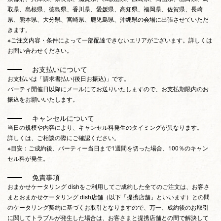
取県、島根県、徳島県、香川県、愛媛県、高知県、福岡県、佐賀県、長崎
県、熊本県、大分県、宮崎県、鹿児島県、沖縄県の会場に出張させていただ
きます。
※ご注文内容・条件によって一部配達できないエリアがございます。詳しくは
お問い合わせください。
お支払いについて
お支払いは「請求書払い(後日お振込)」です。
パーティ開催日以降にメールにてお送りいたしますので、お支払期限内のお
振込をお願いいたします。
キャンセルについて
当日の規模や内容により、キャンセル料発生のタイミングが異なります。
詳しくは、ご相談の際にご確認ください。
※目安：ご成約後、パーティー当日まで1週間を切った場合、100％のキャン
セル料が発生。
免責事項
おまかせケータリング dishをご利用してご成約した全てのご注文は、お客さ
まとおまかせケータリング dish店舗（以下「提携店舗」といいます）との間
のケータリング契約に基づくお取引となりますので、万一、成約後のお取引
に関してトラブルが発生した場合は、お客さまと提携店舗との間で解決して