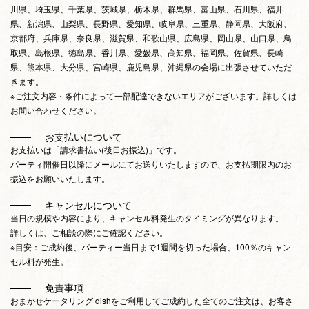
川県、埼玉県、千葉県、茨城県、栃木県、群馬県、富山県、石川県、福井
県、新潟県、山梨県、長野県、愛知県、岐阜県、三重県、静岡県、大阪府、
京都府、兵庫県、奈良県、滋賀県、和歌山県、広島県、岡山県、山口県、鳥
取県、島根県、徳島県、香川県、愛媛県、高知県、福岡県、佐賀県、長崎
県、熊本県、大分県、宮崎県、鹿児島県、沖縄県の会場に出張させていただ
きます。
※ご注文内容・条件によって一部配達できないエリアがございます。詳しくは
お問い合わせください。
お支払いについて
お支払いは「請求書払い(後日お振込)」です。
パーティ開催日以降にメールにてお送りいたしますので、お支払期限内のお
振込をお願いいたします。
キャンセルについて
当日の規模や内容により、キャンセル料発生のタイミングが異なります。
詳しくは、ご相談の際にご確認ください。
※目安：ご成約後、パーティー当日まで1週間を切った場合、100％のキャン
セル料が発生。
免責事項
おまかせケータリング dishをご利用してご成約した全てのご注文は、お客さ